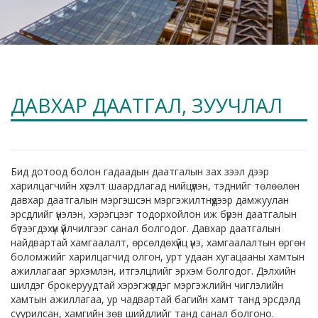
ДАВХАР ДААТГАЛ, ЗУУЧЛАЛ
Бид дотоод болон гадаадын даатгалын зах зээл дээр
харилцагчийн хүсэлт шаардлагад нийцүүлэн, тэднийг төлөөлөн
давхар даатгалын мэргэшсэн мэргэжилтнүүдээр дамжуулан
эрсдлийг үнэлэн, хэрэгцээг тодорхойлон иж бүрэн даатгалын
бүтээгдэхүүн үйлчилгээг санал болгодог. Давхар даатгалын
найдвартай хамгаалалт, өрсөлдөхүйц үнэ, хамгаалалтын өргөн
боломжийг харилцагчид олгон, урт удаан хугацааны хамтын
ажиллагааг эрхэмлэн, итгэлцлийг эрхэм болгодог. Дэлхийн
шилдэг брокеруудтай хэрэгжүүлдэг мэргэжлийн чиглэлийн
хамтын ажиллагаа, ур чадвартай багийн хамт танд эрсдэлд
суурилсан, хамгийн зөв шийдлийг танд санал болгоно.