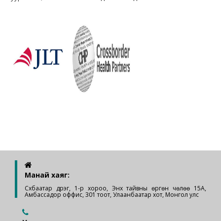
Манай хаяг:
Сүхбаатар дүүрэг, 1-р хороо, Энх тайвны өргөн чөлөө 15А,
Амбассадор оффис, 301 тоот, Улаанбаатар хот, Монгол улс