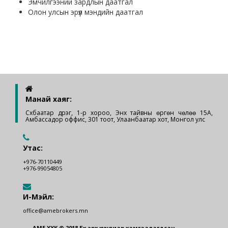
Эмчилгээний зардлын даатгал
Олон улсын эрүүл мэндийн даатгал
Манай хаяг:
Сүхбаатар дүүрэг, 1-р хороо, Энх тайвны өргөн чөлөө 15А,
Амбассадор оффис, 301 тоот, Улаанбаатар хот, Монгол улс
Утас:
+976-70110449
+976-99054805
И-Мэйл:
office@amebrokers.mn
AМЕ ХХК © 2018 Бүх эрх хуулиар хамгаалагдсан.