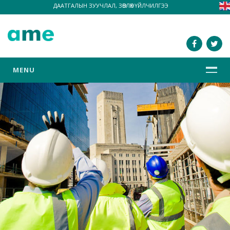
ДААТГАЛЫН ЗУУЧЛАЛ, ЗӨВЛӨХ ҮЙЛЧИЛГЭЭ
MENU