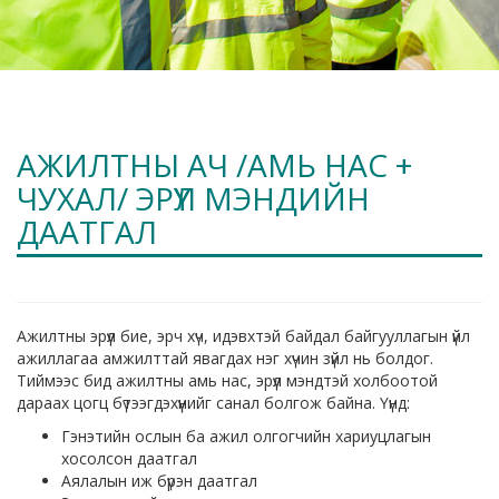
АЖИЛТНЫ АЧ /АМЬ НАС +
ЧУХАЛ/ ЭРҮҮЛ МЭНДИЙН
ДААТГАЛ
Ажилтны эрүүл бие, эрч хүч, идэвхтэй байдал байгууллагын үйл
ажиллагаа амжилттай явагдах нэг хүчин зүйл нь болдог.
Тиймээс бид ажилтны амь нас, эрүүл мэндтэй холбоотой
дараах цогц бүтээгдэхүүнийг санал болгож байна. Үүнд:
Гэнэтийн ослын ба ажил олгогчийн хариуцлагын
хосолсон даатгал
Аялалын иж бүрэн даатгал