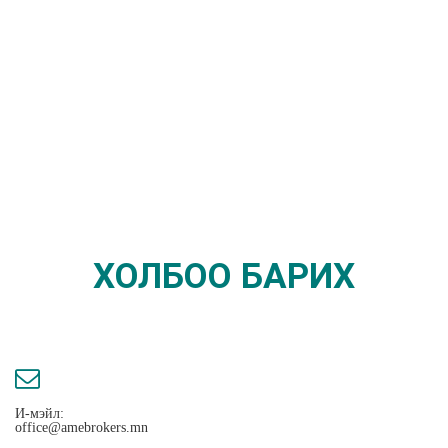
ХОЛБОО БАРИХ
И-мэйл:
office@amebrokers.mn