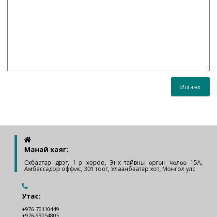
Манай хаяг:
Сүхбаатар дүүрэг, 1-р хороо, Энх тайвны өргөн чөлөө 15А,
Амбассадор оффис, 301 тоот, Улаанбаатар хот, Монгол улс
Утас:
+976-70110449
+976-99054805