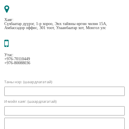
Хаяг:
Сүхбаатар дүүрэг, 1-р хороо, Энх тайвны өргөн чөлөө 15А,
Амбассадор оффис, 301 тоот, Улаанбаатар хот, Монгол улс
Утас:
+976-70110449
+976-80088036
Таны нэр: (шаардлагатай)
И-мэйл хаяг: (шаардлагатай)