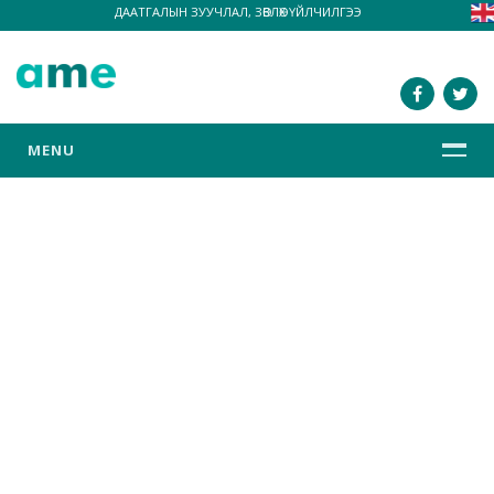
ДААТГАЛЫН ЗУУЧЛАЛ, ЗӨВЛӨХ ҮЙЛЧИЛГЭЭ
MENU