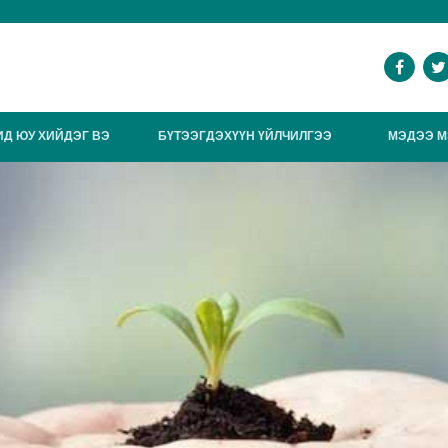
ИД ЮУ ХИЙДЭГ ВЭ
БҮТЭЭГДЭХҮҮН ҮЙЛЧИЛГЭЭ
МЭДЭЭ М
ИЛГО
ҮЙЛ АЖИЛЛАГАА / МЭРГЭЖЛИЙН
САЛБАРЫН ТУРШЛАГА
ЧИГЛЭЛ
АВУУ ТАЛУУД
ДААТГАЛЫН БҮТЭЭГДЭХҮҮН ҮЙЛЧИЛГЭЭ
ЗӨВЛӨГӨӨ
ХАРИУЦЛАГА
ДАВХАР ДААТГАЛ, ЗУУЧЛАЛ
ЗУУЧЛАЛ
АРГА БАРИЛ
ЭРҮҮЛ МЭНДИЙН ДААТГАЛ
ДАВХАР ДААТГАЛ, ЗУУЧЛАЛ
АЖИЛТНЫ АЧ ДААТГАЛ