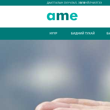
ДААТГАЛЫН ЗУУЧЛАЛ, ЗӨВЛӨХ ҮЙЛЧИЛГЭЭ
НҮҮР
БИДНИЙ ТУХАЙ
Б
ЗОР
БИДНИЙ Д
НИЙГМИЙН 
БИДНИЙ 