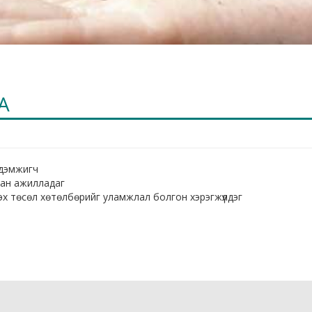
А
 дэмжигч
ран ажилладаг
үүлэх төсөл хөтөлбөрийг уламжлал болгон хэрэгжүүлдэг