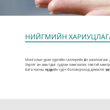
НИЙГМИЙН ХАРИУЦЛАГ
Монголын уран зургийн галлерейн үйл ажиллагааг
Зэрлэг ан амьтдыг судлан хамгаалах төвтэй хамт
Бага насны хүүхдүүдийн сурч боловсроход дэмжлэг үз