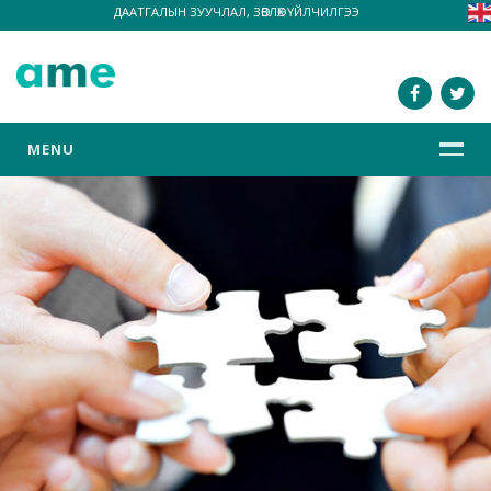
ДААТГАЛЫН ЗУУЧЛАЛ, ЗӨВЛӨХ ҮЙЛЧИЛГЭЭ
MENU