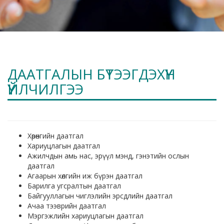
ДААТГАЛЫН БҮТЭЭГДЭХҮҮН
ҮЙЛЧИЛГЭЭ
Хөрөнгийн даатгал
Хариуцлагын даатгал
Ажилчдын амь нас, эрүүл мэнд, гэнэтийн ослын
даатгал
Агаарын хөлгийн иж бүрэн даатгал
Барилга угсралтын даатгал
Байгууллагын чиглэлийн эрсдлийн даатгал
Ачаа тээврийн даатгал
Мэргэжлийн хариуцлагын даатгал