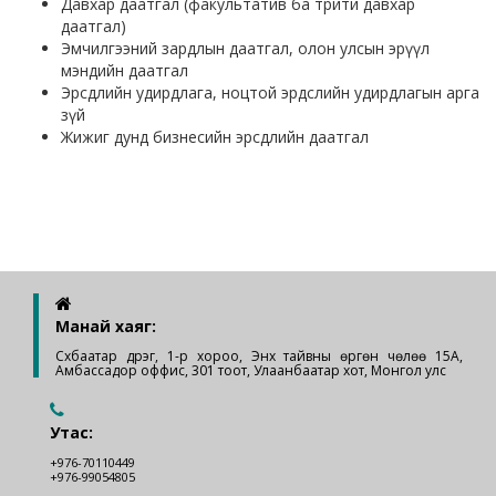
Давхар даатгал (факультатив ба трити давхар
даатгал)
Эмчилгээний зардлын даатгал, олон улсын эрүүл
мэндийн даатгал
Эрсдлийн удирдлага, ноцтой эрдслийн удирдлагын арга
зүй
Жижиг дунд бизнесийн эрсдлийн даатгал
Манай хаяг:
Сүхбаатар дүүрэг, 1-р хороо, Энх тайвны өргөн чөлөө 15А,
Амбассадор оффис, 301 тоот, Улаанбаатар хот, Монгол улс
Утас:
+976-70110449
+976-99054805