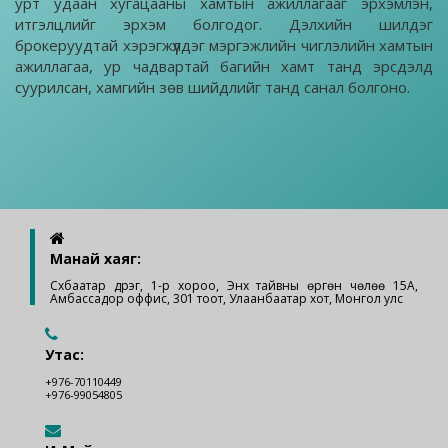
урт удаан хугацааны хамтын ажиллагааг эрхэмлэн,
итгэлцлийг эрхэм болгодог. Дэлхийн шилдэг
брокеруудтай хэрэгжүүлдэг мэргэжлийн чиглэлийн хамтын
ажиллагаа, ур чадвартай багийн хамт танд эрсдэлд
суурилсан, хамгийн зөв шийдлийг танд санал болгоно.
Манай хаяг:
Сүхбаатар дүүрэг, 1-р хороо, Энх тайвны өргөн чөлөө 15А,
Амбассадор оффис, 301 тоот, Улаанбаатар хот, Монгол улс
Утас:
+976-70110449
+976-99054805