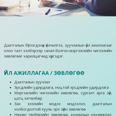
Даатгалын бүтээгдэхүүн үйлчилгээ, зуучлалын үйл ажиллагааг
олон талт хэлбэрээр санал болгон мэргэжлийн чиглэлийн
зөвлөгөөг харилцагчид хүргэдэг.
ҮЙЛ АЖИЛЛАГАА / ЗӨВЛӨГӨӨ
Даатгалын зуучлал
Эрсдлийн удирдлага, ноцтой эрсдлийн удирдлага
Мэргэжлийн чиглэлийн зөвлөгөө, сургалт арга зүй,
цогц хөтөлбөр
Зах зээлийн мэдээ мэдээлэл, даатгалын
холбогдолтой хууль эрх зүйн зөвлөгөө
Нөхөн төлбөрийн зөвлөгөө, хохирлын нэхэмжлэл,