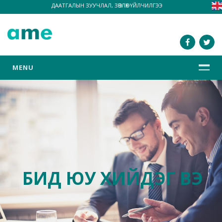
ДААТГАЛЫН ЗУУЧЛАЛ, ЗӨВЛӨХ ҮЙЛЧИЛГЭЭ
MENU
БИД ЮУ ХИЙДЭГ ВЭ