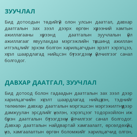
ЗУУЧЛАЛ
Бид дотоодын төдийгүй олон улсын даатгал, давхар
даатгалын зах зээл дээрх өргөн хүрээний хамтын
ажиллагааны хүрээнд даатгалын зуучлалын үйл
ажиллагааг явуулахдаа мэргэжлийн түвшинд ажиллан
итгэлцлийг эрхэм болгон харилцагчдын эрэлт хэрэгцээ,
хүсэл шаардлагад нийцсэн бүтээгдэхүүн үйлчилгээг санал
болгодог.
ДАВХАР ДААТГАЛ, ЗУУЧЛАЛ
Бид дотоод болон гадаадын даатгалын зах зээл дээр
харилцагчийн хүсэлт шаардлагад нийцүүлэн, тэднийг
төлөөлөн давхар даатгалын мэргэшсэн мэргэжилтнүүдээр
дамжуулан эрсдлийг үнэлэн, хэрэгцээг тодорхойлон иж
бүрэн даатгалын бүтээгдэхүүн үйлчилгээг санал болгодог.
Давхар даатгалын найдвартай хамгаалалт, өрсөлдөхүйц
үнэ, хамгаалалтын өргөн боломжийг харилцагчид олгон,