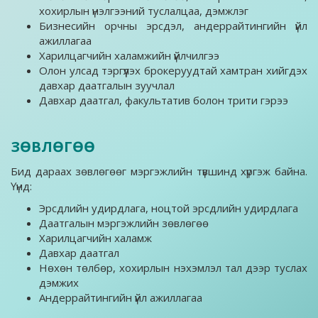
хохирлын үнэлгээний туслалцаа, дэмжлэг
Бизнесийн орчны эрсдэл, андеррайтингийн үйл
ажиллагаа
Харилцагчийн халамжийн үйлчилгээ
Олон улсад тэргүүлэх брокеруудтай хамтран хийгдэх
давхар даатгалын зуучлал
Давхар даатгал, факультатив болон трити гэрээ
ЗӨВЛӨГӨӨ
Бид дараах зөвлөгөөг мэргэжлийн түвшинд хүргэж байна.
Үүнд:
Эрсдлийн удирдлага, ноцтой эрсдлийн удирдлага
Даатгалын мэргэжлийн зөвлөгөө
Харилцагчийн халамж
Давхар даатгал
Нөхөн төлбөр, хохирлын нэхэмлэл тал дээр туслах
дэмжих
Андеррайтингийн үйл ажиллагаа