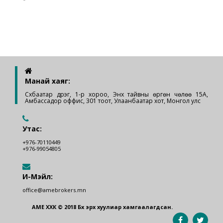
Манай хаяг:
Сүхбаатар дүүрэг, 1-р хороо, Энх тайвны өргөн чөлөө 15А,
Амбассадор оффис, 301 тоот, Улаанбаатар хот, Монгол улс
Утас:
+976-70110449
+976-99054805
И-Мэйл:
office@amebrokers.mn
AМЕ ХХК © 2018 Бүх эрх хуулиар хамгаалагдсан.