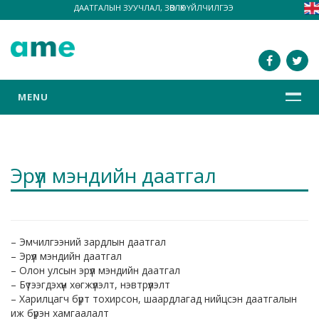
ДААТГАЛЫН ЗУУЧЛАЛ, ЗӨВЛӨХ ҮЙЛЧИЛГЭЭ
MENU
Эрүүл мэндийн даатгал
– Эмчилгээний зардлын даатгал
– Эрүүл мэндийн даатгал
– Олон улсын эрүүл мэндийн даатгал
– Бүтээгдэхүүн хөгжүүлэлт, нэвтрүүлэлт
– Харилцагч бүрт тохирсон, шаардлагад нийцсэн даатгалын
иж бүрэн хамгаалалт