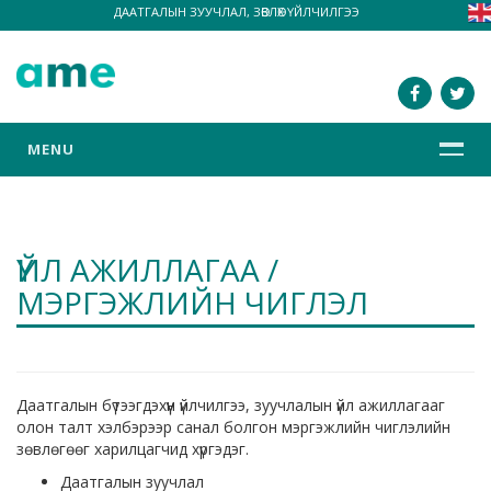
ДААТГАЛЫН ЗУУЧЛАЛ, ЗӨВЛӨХ ҮЙЛЧИЛГЭЭ
MENU
ҮЙЛ АЖИЛЛАГАА /
МЭРГЭЖЛИЙН ЧИГЛЭЛ
Даатгалын бүтээгдэхүүн үйлчилгээ, зуучлалын үйл ажиллагааг
олон талт хэлбэрээр санал болгон мэргэжлийн чиглэлийн
зөвлөгөөг харилцагчид хүргэдэг.
Даатгалын зуучлал