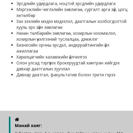
Эрсдлийн удирдлага, ноцтой эрсдлийн удирдлага
Мэргэжлийн чиглэлийн зөвлөгөө, сургалт арга зүй, цогц
хөтөлбөр
Зах зээлийн мэдээ мэдээлэл, даатгалын холбогдолтой
хууль эрх зүйн зөвлөгөө
Нөхөн төлбөрийн зөвлөгөө, хохирлын нэхэмжлэл,
хохирлын үнэлгээний туслалцаа, дэмжлэг
Бизнесийн орчны эрсдэл, андеррайтингийн үйл
ажиллагаа
Харилцагчийн халамжийн үйлчилгээ
Олон улсад тэргүүлэх брокеруудтай хамтран хийгдэх
давхар даатгалын зуучлал
Давхар даатгал, факультатив болон трити гэрээ
Манай хаяг: