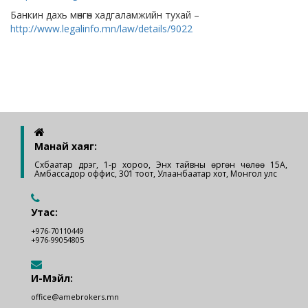
Банкин дахь мөнгөн хадгаламжийн тухай –
http://www.legalinfo.mn/law/details/9022
Манай хаяг:
Сүхбаатар дүүрэг, 1-р хороо, Энх тайвны өргөн чөлөө 15А,
Амбассадор оффис, 301 тоот, Улаанбаатар хот, Монгол улс
Утас:
+976-70110449
+976-99054805
И-Мэйл:
office@amebrokers.mn